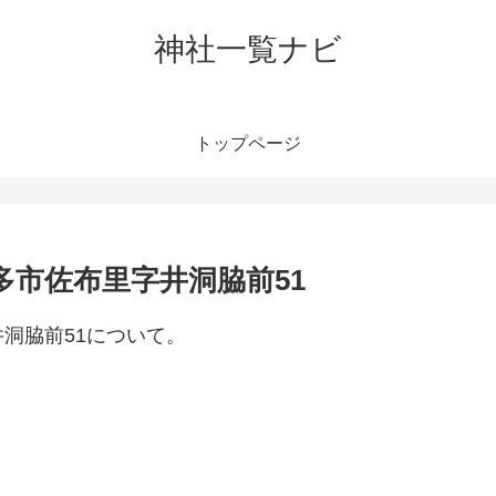
神社一覧ナビ
トップページ
多市佐布里字井洞脇前51
洞脇前51について。