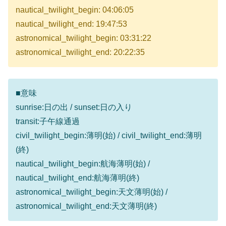
nautical_twilight_begin: 04:06:05
nautical_twilight_end: 19:47:53
astronomical_twilight_begin: 03:31:22
astronomical_twilight_end: 20:22:35
■意味
sunrise:日の出 / sunset:日の入り
transit:子午線通過
civil_twilight_begin:薄明(始) / civil_twilight_end:薄明
(終)
nautical_twilight_begin:航海薄明(始) /
nautical_twilight_end:航海薄明(終)
astronomical_twilight_begin:天文薄明(始) /
astronomical_twilight_end:天文薄明(終)