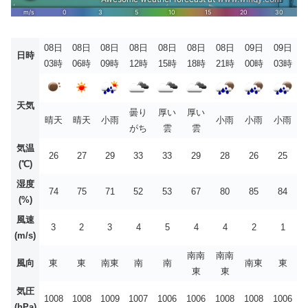
08日
08日
08日
08日
08日
08日
08日
09日
09日
日時
03時
06時
09時
12時
15時
18時
21時
00時
03時
天気
曇り
厚い
厚い
晴天
晴天
小雨
小雨
小雨
小雨
がち
雲
雲
気温
26
27
29
33
33
29
28
26
25
(℃)
湿度
74
75
71
52
53
67
80
85
84
(%)
風速
3
2
3
4
5
4
4
2
1
(m/s)
南南
南南
風向
東
東
南東
南
南
南東
東
東
東
気圧
1008
1008
1009
1007
1006
1006
1008
1008
1006
(hPa)