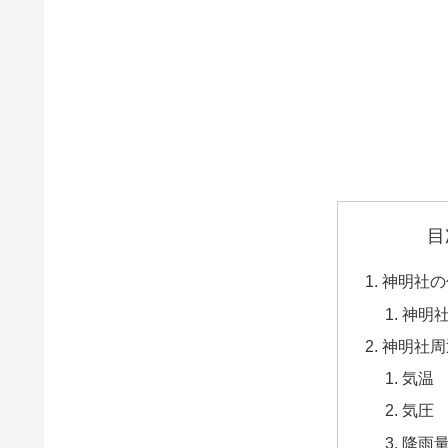
目
神明社の
神明
神明社周
気温
気圧
降雨