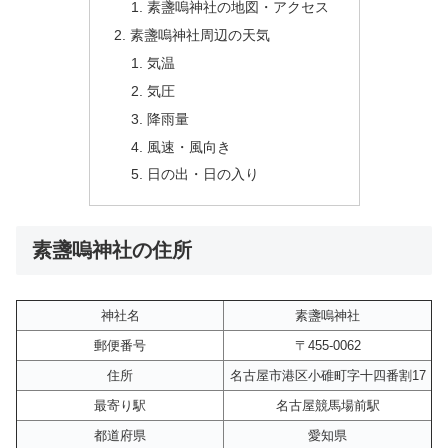
素盞嗚神社の地図・アクセス
素盞嗚神社周辺の天気
気温
気圧
降雨量
風速・風向き
日の出・日の入り
素盞嗚神社の住所
神社名
素盞嗚神社
郵便番号
〒455-0062
住所
名古屋市港区小碓町字十四番割17
最寄り駅
名古屋競馬場前駅
都道府県
愛知県