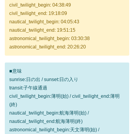
civil_twilight_begin: 04:38:49
civil_twilight_end: 19:18:09
nautical_twilight_begin: 04:05:43
nautical_twilight_end: 19:51:15
astronomical_twilight_begin: 03:30:38
astronomical_twilight_end: 20:26:20
■意味
sunrise:日の出 / sunset:日の入り
transit:子午線通過
civil_twilight_begin:薄明(始) / civil_twilight_end:薄明
(終)
nautical_twilight_begin:航海薄明(始) /
nautical_twilight_end:航海薄明(終)
astronomical_twilight_begin:天文薄明(始) /