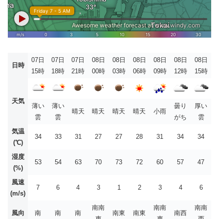
07日
07日
07日
08日
08日
08日
08日
08日
08日
日時
15時
18時
21時
00時
03時
06時
09時
12時
15時
天気
薄い
薄い
曇り
厚い
晴天
晴天
晴天
晴天
小雨
雲
雲
がち
雲
気温
34
33
31
27
27
28
31
34
34
(℃)
湿度
53
54
63
70
73
72
60
57
47
(%)
風速
7
6
4
3
1
2
3
4
6
(m/s)
南南
南南
南南
風向
南
南
南
南東
南東
南西
東
東
西