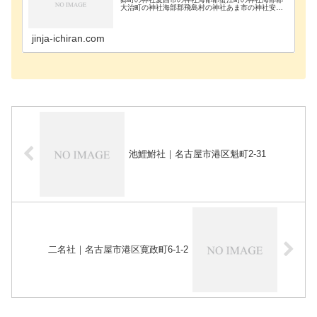
大治町の神社海部郡飛島村の神社あま市の神社安城
市の神社知立市の神社知多郡阿久比町の神社知多郡
東浦町の神社知多郡美浜町の神社知多郡南知多町の
神社知多郡…
jinja-ichiran.com
池鯉鮒社｜名古屋市港区魁町2-31
二名社｜名古屋市港区寛政町6-1-2