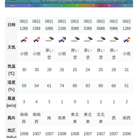
08日
08日
08日
08日
09日
09日
09日
09日
09日
日時
12時
15時
18時
21時
00時
03時
06時
09時
12時
天気
厚い
厚い
厚い
厚い
厚い
小雨
小雨
小雨
小雨
雲
雲
雲
雲
雲
気温
30
30
28
26
25
24
25
29
31
(℃)
湿度
59
54
61
74
80
83
80
66
51
(%)
風速
3
4
3
1
0
1
1
1
2
(m/s)
南南
南南
東北
東北
北北
風向
南
南東
西
南西
西
西
東
東
東
気圧
1008
1007
1007
1008
1008
1007
1007
1007
1006
(hPa)