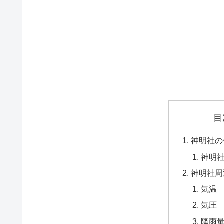
目
神明社の
神明
神明社周
気温
気圧
降雨