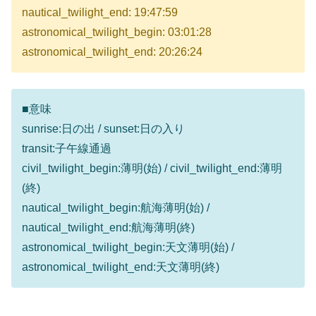
nautical_twilight_end: 19:47:59
astronomical_twilight_begin: 03:01:28
astronomical_twilight_end: 20:26:24
■意味
sunrise:日の出 / sunset:日の入り
transit:子午線通過
civil_twilight_begin:薄明(始) / civil_twilight_end:薄明
(終)
nautical_twilight_begin:航海薄明(始) /
nautical_twilight_end:航海薄明(終)
astronomical_twilight_begin:天文薄明(始) /
astronomical_twilight_end:天文薄明(終)