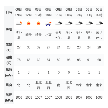
08日
08日
08日
08日
08日
09日
09日
09日
09日
日時
09時
12時
15時
18時
21時
00時
03時
06時
09時
天気
薄い
曇り
厚い
厚い
厚い
曇り
晴天
晴天
小雨
雲
がち
雲
雲
雲
がち
気温
27
30
32
27
24
23
23
24
29
(℃)
湿度
78
65
62
84
89
93
95
91
68
(%)
風速
1
3
3
1
0
0
1
1
1
(m/s)
北北
北北
北北
風向
北
北
南
南東
南東
南東
西
西
西
気圧
1009
1008
1007
1007
1008
1008
1007
1008
1008
(hPa)