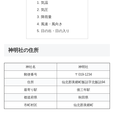
気温
気圧
降雨量
風速・風向き
日の出・日の入り
神明社の住所
神社名
神明社
郵便番号
〒019-1234
住所
仙北郡美郷町飯詰字北飯詰94
最寄り駅
後三年駅
都道府県
秋田県
市町村区
仙北郡美郷町