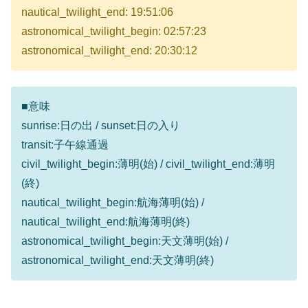
nautical_twilight_end: 19:51:06
astronomical_twilight_begin: 02:57:23
astronomical_twilight_end: 20:30:12
■意味
sunrise:日の出 / sunset:日の入り
transit:子午線通過
civil_twilight_begin:薄明(始) / civil_twilight_end:薄明
(終)
nautical_twilight_begin:航海薄明(始) /
nautical_twilight_end:航海薄明(終)
astronomical_twilight_begin:天文薄明(始) /
astronomical_twilight_end:天文薄明(終)