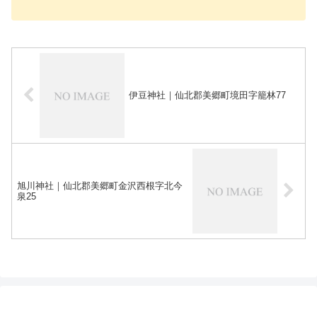
伊豆神社｜仙北郡美郷町境田字籠林77
旭川神社｜仙北郡美郷町金沢西根字北今
泉25