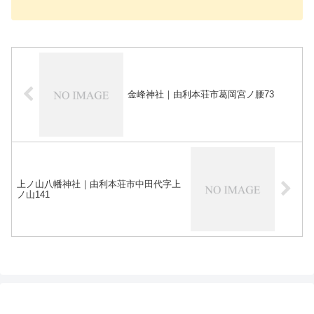
金峰神社｜由利本荘市葛岡宮ノ腰73
上ノ山八幡神社｜由利本荘市中田代字上
ノ山141