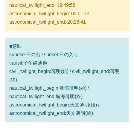
nautical_twilight_end: 19:49:58
astronomical_twilight_begin: 03:01:14
astronomical_twilight_end: 20:28:41
■意味
sunrise:日の出 / sunset:日の入り
transit:子午線通過
civil_twilight_begin:薄明(始) / civil_twilight_end:薄明
(終)
nautical_twilight_begin:航海薄明(始) /
nautical_twilight_end:航海薄明(終)
astronomical_twilight_begin:天文薄明(始) /
astronomical_twilight_end:天文薄明(終)