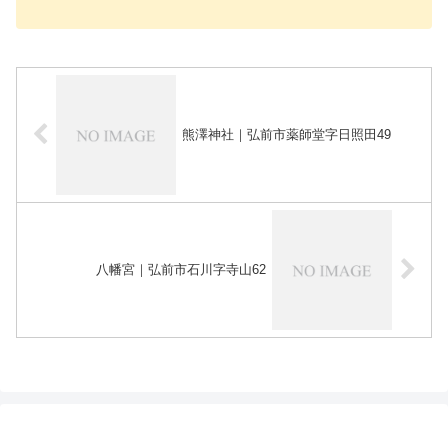
熊澤神社｜弘前市薬師堂字日照田49
八幡宮｜弘前市石川字寺山62