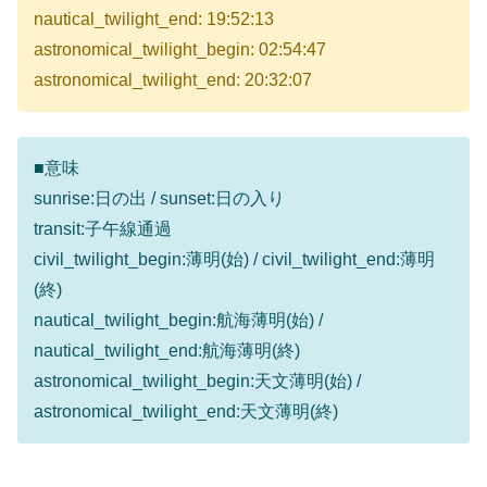
nautical_twilight_end: 19:52:13
astronomical_twilight_begin: 02:54:47
astronomical_twilight_end: 20:32:07
■意味
sunrise:日の出 / sunset:日の入り
transit:子午線通過
civil_twilight_begin:薄明(始) / civil_twilight_end:薄明
(終)
nautical_twilight_begin:航海薄明(始) /
nautical_twilight_end:航海薄明(終)
astronomical_twilight_begin:天文薄明(始) /
astronomical_twilight_end:天文薄明(終)