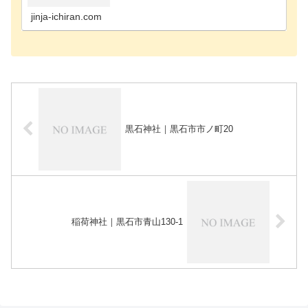
せ町の神社上北郡六ヶ所村の神社上北郡六戸町の神
社上北郡七…
jinja-ichiran.com
黒石神社｜黒石市市ノ町20
稲荷神社｜黒石市青山130-1