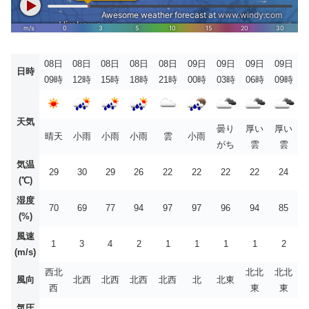
08日
08日
08日
08日
08日
09日
09日
09日
09日
日時
09時
12時
15時
18時
21時
00時
03時
06時
09時
天気
曇り
厚い
厚い
晴天
小雨
小雨
小雨
雲
小雨
がち
雲
雲
気温
29
30
29
26
22
22
22
22
24
(℃)
湿度
70
69
77
94
97
97
96
94
85
(%)
風速
1
3
4
2
1
1
1
1
2
(m/s)
西北
北北
北北
風向
北西
北西
北西
北西
北
北東
西
東
東
気圧