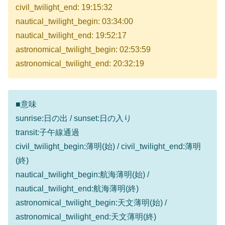
civil_twilight_end: 19:15:32
nautical_twilight_begin: 03:34:00
nautical_twilight_end: 19:52:17
astronomical_twilight_begin: 02:53:59
astronomical_twilight_end: 20:32:19
■意味
sunrise:日の出 / sunset:日の入り
transit:子午線通過
civil_twilight_begin:薄明(始) / civil_twilight_end:薄明
(終)
nautical_twilight_begin:航海薄明(始) /
nautical_twilight_end:航海薄明(終)
astronomical_twilight_begin:天文薄明(始) /
astronomical_twilight_end:天文薄明(終)