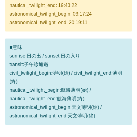
nautical_twilight_end: 19:43:22
astronomical_twilight_begin: 03:17:24
astronomical_twilight_end: 20:19:11
■意味
sunrise:日の出 / sunset:日の入り
transit:子午線通過
civil_twilight_begin:薄明(始) / civil_twilight_end:薄明
(終)
nautical_twilight_begin:航海薄明(始) /
nautical_twilight_end:航海薄明(終)
astronomical_twilight_begin:天文薄明(始) /
astronomical_twilight_end:天文薄明(終)