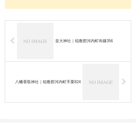
皇大神社｜稲敷郡河内町布鎌356
八幡香取神社｜稲敷郡河内町手栗824