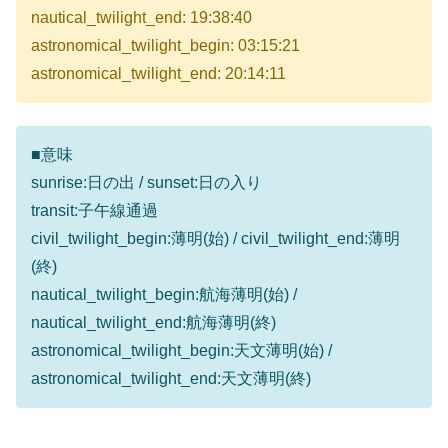
nautical_twilight_end: 19:38:40
astronomical_twilight_begin: 03:15:21
astronomical_twilight_end: 20:14:11
■意味
sunrise:日の出 / sunset:日の入り
transit:子午線通過
civil_twilight_begin:薄明(始) / civil_twilight_end:薄明
(終)
nautical_twilight_begin:航海薄明(始) /
nautical_twilight_end:航海薄明(終)
astronomical_twilight_begin:天文薄明(始) /
astronomical_twilight_end:天文薄明(終)