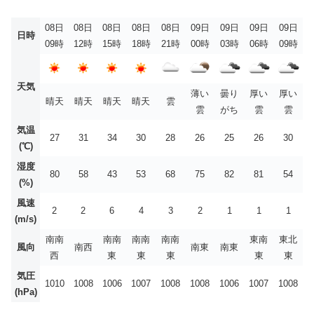
08日
08日
08日
08日
08日
09日
09日
09日
09日
日時
09時
12時
15時
18時
21時
00時
03時
06時
09時
天気
薄い
曇り
厚い
厚い
晴天
晴天
晴天
晴天
雲
雲
がち
雲
雲
気温
27
31
34
30
28
26
25
26
30
(℃)
湿度
80
58
43
53
68
75
82
81
54
(%)
風速
2
2
6
4
3
2
1
1
1
(m/s)
南南
南南
南南
南南
東南
東北
風向
南西
南東
南東
西
東
東
東
東
東
気圧
1010
1008
1006
1007
1008
1008
1006
1007
1008
(hPa)