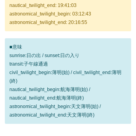
nautical_twilight_end: 19:41:03
astronomical_twilight_begin: 03:12:43
astronomical_twilight_end: 20:16:55
■意味
sunrise:日の出 / sunset:日の入り
transit:子午線通過
civil_twilight_begin:薄明(始) / civil_twilight_end:薄明
(終)
nautical_twilight_begin:航海薄明(始) /
nautical_twilight_end:航海薄明(終)
astronomical_twilight_begin:天文薄明(始) /
astronomical_twilight_end:天文薄明(終)