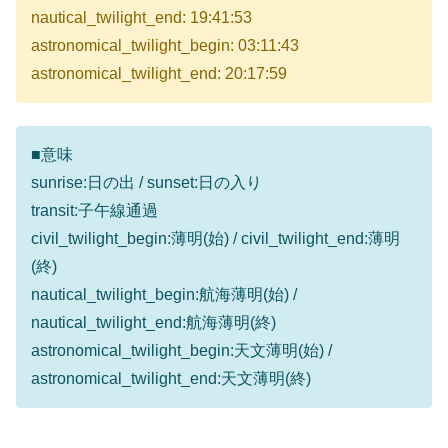
nautical_twilight_end: 19:41:53
astronomical_twilight_begin: 03:11:43
astronomical_twilight_end: 20:17:59
■意味
sunrise:日の出 / sunset:日の入り
transit:子午線通過
civil_twilight_begin:薄明(始) / civil_twilight_end:薄明
(終)
nautical_twilight_begin:航海薄明(始) /
nautical_twilight_end:航海薄明(終)
astronomical_twilight_begin:天文薄明(始) /
astronomical_twilight_end:天文薄明(終)