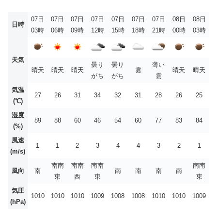
07日
07日
07日
07日
07日
07日
07日
08日
08日
日時
03時
06時
09時
12時
15時
18時
21時
00時
03時
天気
曇り
曇り
薄い
晴天
晴天
晴天
雲
晴天
晴天
がち
がち
雲
気温
27
26
31
34
32
31
28
26
25
(℃)
湿度
89
88
60
46
54
60
77
83
84
(%)
風速
1
1
2
3
4
4
3
2
1
(m/s)
南南
南南
南南
南南
風向
南
南
南
南
南
東
西
東
東
気圧
1010
1010
1010
1009
1008
1008
1010
1010
1009
(hPa)