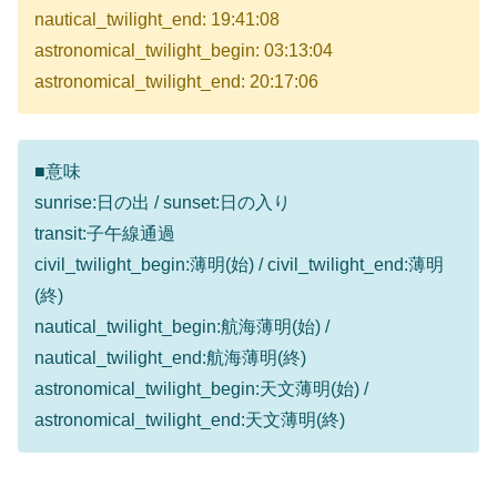
nautical_twilight_end: 19:41:08
astronomical_twilight_begin: 03:13:04
astronomical_twilight_end: 20:17:06
■意味
sunrise:日の出 / sunset:日の入り
transit:子午線通過
civil_twilight_begin:薄明(始) / civil_twilight_end:薄明
(終)
nautical_twilight_begin:航海薄明(始) /
nautical_twilight_end:航海薄明(終)
astronomical_twilight_begin:天文薄明(始) /
astronomical_twilight_end:天文薄明(終)