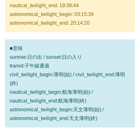
nautical_twilight_end: 19:38:44
astronomical_twilight_begin: 03:15:34
astronomical_twilight_end: 20:14:20
■意味
sunrise:日の出 / sunset:日の入り
transit:子午線通過
civil_twilight_begin:薄明(始) / civil_twilight_end:薄明
(終)
nautical_twilight_begin:航海薄明(始) /
nautical_twilight_end:航海薄明(終)
astronomical_twilight_begin:天文薄明(始) /
astronomical_twilight_end:天文薄明(終)