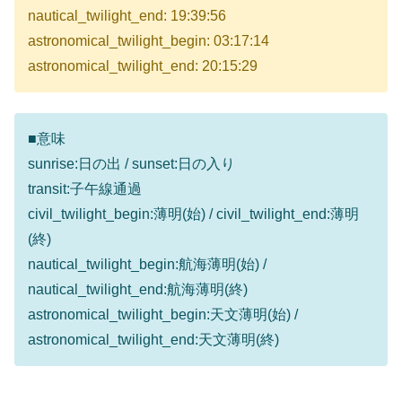
nautical_twilight_end: 19:39:56
astronomical_twilight_begin: 03:17:14
astronomical_twilight_end: 20:15:29
■意味
sunrise:日の出 / sunset:日の入り
transit:子午線通過
civil_twilight_begin:薄明(始) / civil_twilight_end:薄明
(終)
nautical_twilight_begin:航海薄明(始) /
nautical_twilight_end:航海薄明(終)
astronomical_twilight_begin:天文薄明(始) /
astronomical_twilight_end:天文薄明(終)