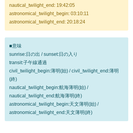
nautical_twilight_end: 19:42:05
astronomical_twilight_begin: 03:10:11
astronomical_twilight_end: 20:18:24
■意味
sunrise:日の出 / sunset:日の入り
transit:子午線通過
civil_twilight_begin:薄明(始) / civil_twilight_end:薄明
(終)
nautical_twilight_begin:航海薄明(始) /
nautical_twilight_end:航海薄明(終)
astronomical_twilight_begin:天文薄明(始) /
astronomical_twilight_end:天文薄明(終)