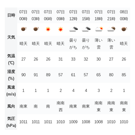
07日
07日
07日
07日
07日
07日
07日
07日
08日
日時
00時
03時
06時
09時
12時
15時
18時
21時
00時
天気
曇り
曇り
薄い
薄い
晴天
晴天
晴天
晴天
晴天
がち
がち
雲
雲
気温
27
26
26
31
33
32
30
27
26
(℃)
湿度
90
91
89
57
61
57
65
80
85
(%)
風速
1
1
1
2
4
4
3
2
1
(m/s)
南南
南南
南南
南南
風向
南東
南
南
南東
南東
西
東
東
東
気圧
1011
1011
1011
1010
1009
1008
1008
1010
1010
(hPa)