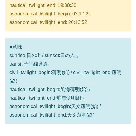
nautical_twilight_end: 19:38:30
astronomical_twilight_begin: 03:17:21
astronomical_twilight_end: 20:13:52
■意味
sunrise:日の出 / sunset:日の入り
transit:子午線通過
civil_twilight_begin:薄明(始) / civil_twilight_end:薄明
(終)
nautical_twilight_begin:航海薄明(始) /
nautical_twilight_end:航海薄明(終)
astronomical_twilight_begin:天文薄明(始) /
astronomical_twilight_end:天文薄明(終)