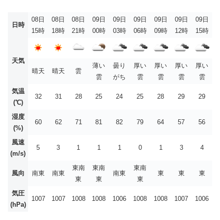
08日
08日
08日
09日
09日
09日
09日
09日
09日
日時
15時
18時
21時
00時
03時
06時
09時
12時
15時
天気
薄い
曇り
厚い
厚い
厚い
厚い
晴天
晴天
雲
雲
がち
雲
雲
雲
雲
気温
32
31
28
25
24
25
28
29
29
(℃)
湿度
60
62
71
81
82
79
64
57
56
(%)
風速
5
3
1
1
1
0
1
3
4
(m/s)
東南
東南
東南
風向
南東
南東
南東
東
東
東
東
東
東
気圧
1007
1007
1008
1008
1006
1008
1008
1007
1006
(hPa)