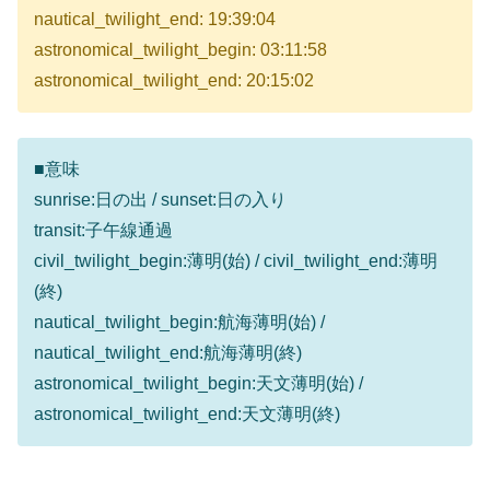
nautical_twilight_end: 19:39:04
astronomical_twilight_begin: 03:11:58
astronomical_twilight_end: 20:15:02
■意味
sunrise:日の出 / sunset:日の入り
transit:子午線通過
civil_twilight_begin:薄明(始) / civil_twilight_end:薄明
(終)
nautical_twilight_begin:航海薄明(始) /
nautical_twilight_end:航海薄明(終)
astronomical_twilight_begin:天文薄明(始) /
astronomical_twilight_end:天文薄明(終)