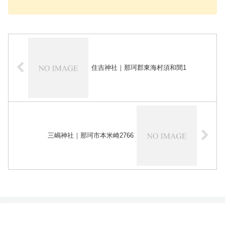
住吉神社｜那珂郡東海村須和間1
三嶋神社｜那珂市本米崎2766