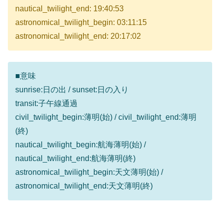
nautical_twilight_end: 19:40:53
astronomical_twilight_begin: 03:11:15
astronomical_twilight_end: 20:17:02
■意味
sunrise:日の出 / sunset:日の入り
transit:子午線通過
civil_twilight_begin:薄明(始) / civil_twilight_end:薄明
(終)
nautical_twilight_begin:航海薄明(始) /
nautical_twilight_end:航海薄明(終)
astronomical_twilight_begin:天文薄明(始) /
astronomical_twilight_end:天文薄明(終)