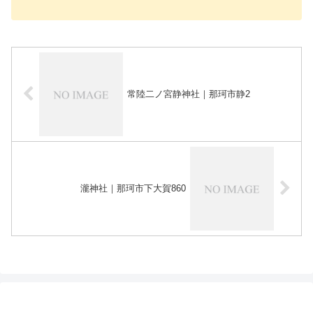
常陸二ノ宮静神社｜那珂市静2
瀧神社｜那珂市下大賀860