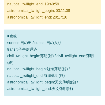
nautical_twilight_end: 19:40:59
astronomical_twilight_begin: 03:11:08
astronomical_twilight_end: 20:17:10
■意味
sunrise:日の出 / sunset:日の入り
transit:子午線通過
civil_twilight_begin:薄明(始) / civil_twilight_end:薄明
(終)
nautical_twilight_begin:航海薄明(始) /
nautical_twilight_end:航海薄明(終)
astronomical_twilight_begin:天文薄明(始) /
astronomical_twilight_end:天文薄明(終)