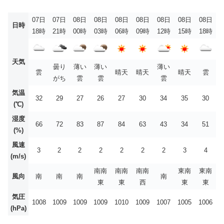
07日
07日
08日
08日
08日
08日
08日
08日
08日
日時
18時
21時
00時
03時
06時
09時
12時
15時
18時
天気
曇り
薄い
薄い
薄い
雲
晴天
晴天
晴天
雲
がち
雲
雲
雲
気温
32
29
27
26
27
30
34
35
30
(℃)
湿度
66
72
83
87
84
63
43
34
51
(%)
風速
3
2
2
2
2
2
2
3
4
(m/s)
南南
南南
南南
東南
東南
風向
南
南
南
南
東
東
西
東
東
気圧
1008
1009
1009
1009
1010
1009
1007
1005
1006
(hPa)