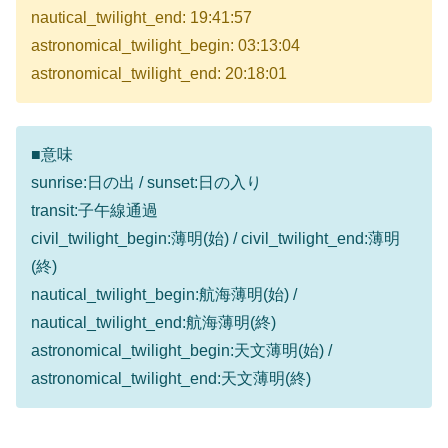
nautical_twilight_end: 19:41:57
astronomical_twilight_begin: 03:13:04
astronomical_twilight_end: 20:18:01
■意味
sunrise:日の出 / sunset:日の入り
transit:子午線通過
civil_twilight_begin:薄明(始) / civil_twilight_end:薄明
(終)
nautical_twilight_begin:航海薄明(始) /
nautical_twilight_end:航海薄明(終)
astronomical_twilight_begin:天文薄明(始) /
astronomical_twilight_end:天文薄明(終)