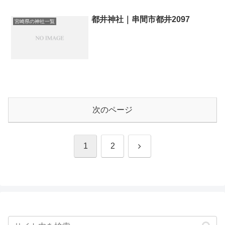
都井神社｜串間市都井2097
宮崎県の神社一覧
次のページ
次
1
2
へ