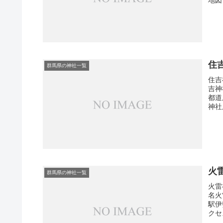
住
群馬県の神社一覧
住吉
吉神
都道
神社
火
群馬県の神社一覧
火雷
名火
駅伊
クセ