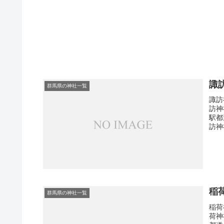
諏
群馬県の神社一覧
諏訪
訪神
駅都
訪神
稲
群馬県の神社一覧
稲荷
荷神