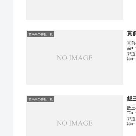
貫
群馬県の神社一覧
貫前
前神
都道
神社
飯
群馬県の神社一覧
飯玉
玉神
都道
神社