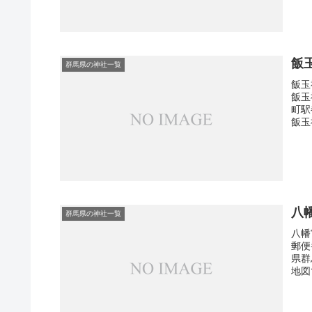
飯
群馬県の神社一覧
飯玉
飯玉
町駅
飯玉
八
群馬県の神社一覧
八幡
郵便
県群
地図