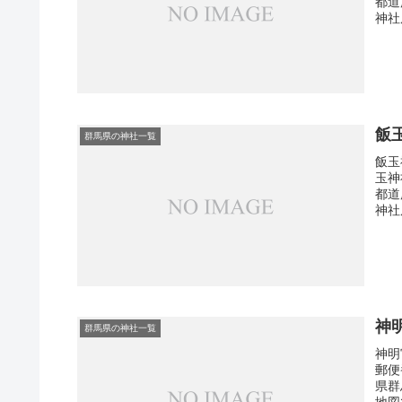
都道
神社
飯
群馬県の神社一覧
飯玉
玉神
都道
神社
神
群馬県の神社一覧
神明
郵便
県群
地図