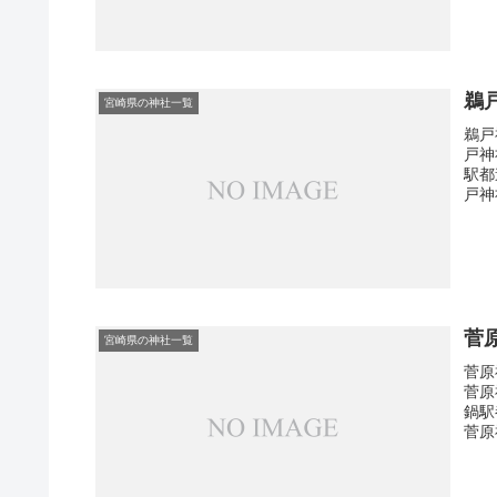
鵜
宮崎県の神社一覧
鵜戸
戸神
駅都
戸神
菅
宮崎県の神社一覧
菅原
菅原
鍋駅
菅原