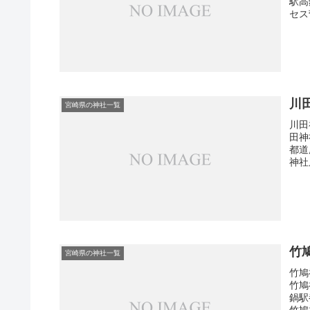
駅高
セス
川
宮崎県の神社一覧
川田
田神
都道
神社
竹
宮崎県の神社一覧
竹鳩
竹鳩
鍋駅
竹鳩