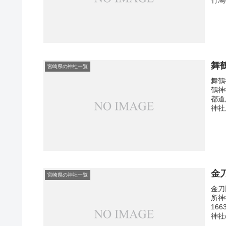
舞
宮崎県の神社一覧
舞鶴
鶴神
都道
神社
金
宮崎県の神社一覧
金刀
所神
16
神社