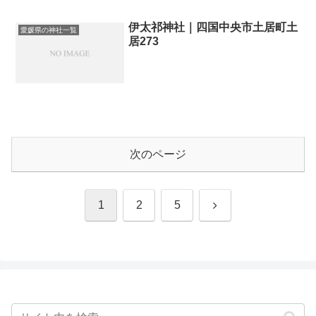
伊太祁神社｜四国中央市土居町土
愛媛県の神社一覧
居273
次のページ
次
1
2
5
へ