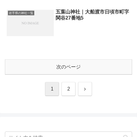
五葉山神社｜大船渡市日頃市町字
岩手県の神社一覧
関谷27番地5
次のページ
次
1
2
へ