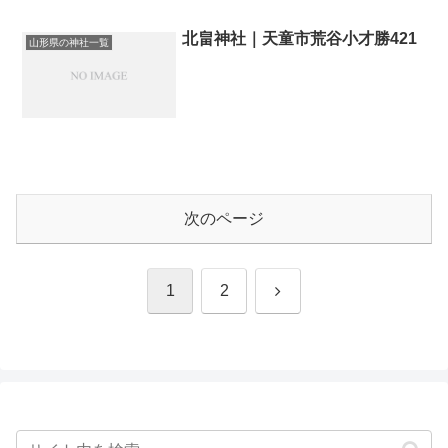
北畠神社｜天童市荒谷小才勝421
山形県の神社一覧
次のページ
次
1
2
へ