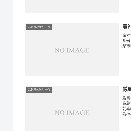
竈
広島県の神社一覧
竈神
番号
県市
厳
広島県の神社一覧
厳島
厳島
芸幸
島神