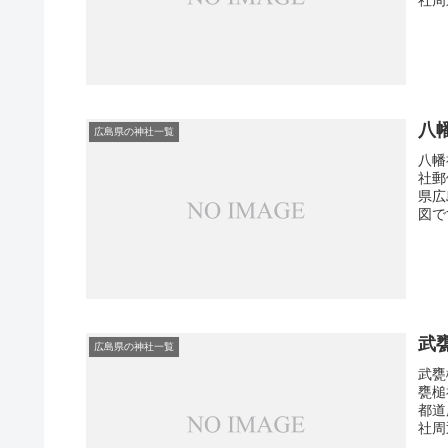
八
広島県の神社一覧
八幡
社郵
県広
図で
武
広島県の神社一覧
武甕
甕槌
都道
社周