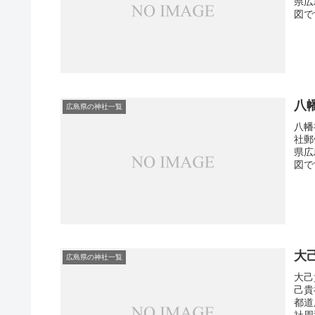
県広
図で
八
広島県の神社一覧
八幡
社郵
県広
図で
大
広島県の神社一覧
大己
己貴
都道
社周