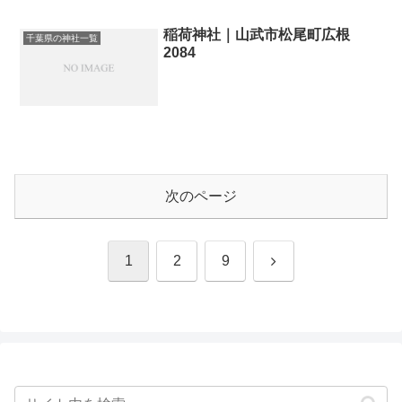
稲荷神社｜山武市松尾町広根
千葉県の神社一覧
2084
次のページ
次
1
2
9
へ