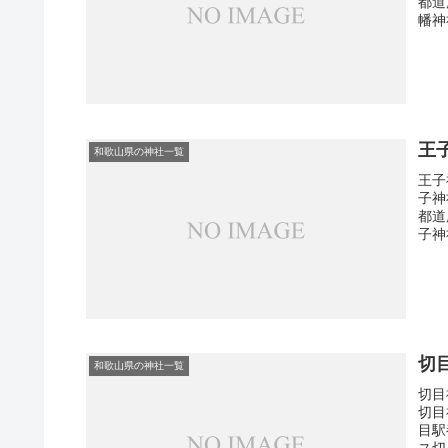
都道
幡神
王
和歌山県の神社一覧
王子
子神
都道
子神
切
和歌山県の神社一覧
切目
切目
目駅
ス切