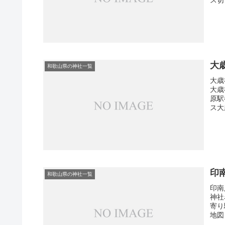
大
和歌山県の神社一覧
大歳
大歳
原駅
ス大
印
和歌山県の神社一覧
印南
神社
寄り
地図