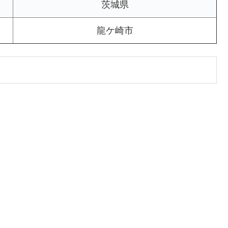
茨城県
龍ケ崎市